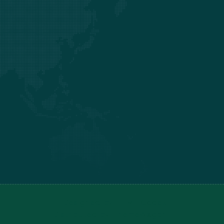
Designed by
HTML Codex
Distributed by
ThemeWagon