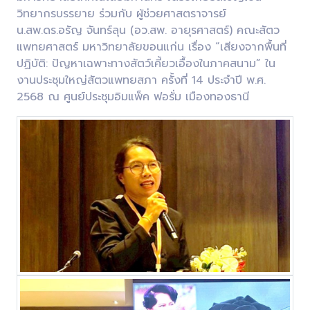
วิทยากรบรรยาย ร่วมกับ ผู้ช่วยศาสตราจารย์
น.สพ.ดร.อรัญ จันทร์ลุน (อว.สพ. อายุรศาสตร์) คณะสัตว
แพทยศาสตร์ มหาวิทยาลัยขอนแก่น เรื่อง “เสียงจากพื้นที่
ปฏิบัติ: ปัญหาเฉพาะทางสัตว์เคี้ยวเอื้องในภาคสนาม” ใน
งานประชุมใหญ่สัตวแพทยสภา ครั้งที่ 14 ประจำปี พ.ศ.
2568 ณ ศูนย์ประชุมอิมแพ็ค ฟอรั่ม เมืองทองธานี