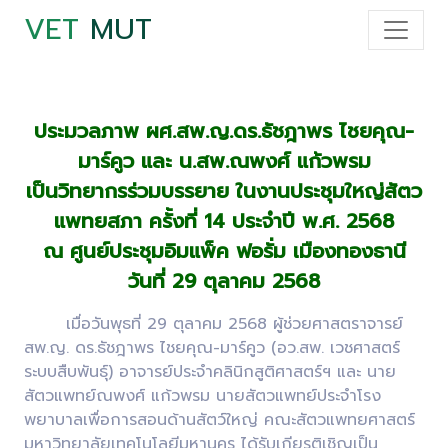
VET
MUT
ประมวลภาพ ผศ.สพ.ญ.ดร.ธัชฎาพร ไชยคุณ-
มาร์คูว และ น.สพ.ณพงศ์ แก้วพรม
เป็นวิทยากรร่วมบรรยาย ในงานประชุมใหญ่สัตว
แพทยสภา ครั้งที่ 14 ประจำปี พ.ศ. 2568
ณ ศูนย์ประชุมอิมแพ็ค ฟอรั่ม เมืองทองธานี
วันที่ 29 ตุลาคม 2568
เมื่อวันพุธที่ 29 ตุลาคม 2568 ผู้ช่วยศาสตราจารย์
สพ.ญ. ดร.ธัชฎาพร ไชยคุณ-มาร์คูว (อว.สพ. เวชศาสตร์
ระบบสืบพันธุ์) อาจารย์ประจำคลินิกสูติศาสตร์ฯ และ นาย
สัตวแพทย์ณพงศ์ แก้วพรม นายสัตวแพทย์ประจำโรง
พยาบาลเพื่อการสอนด้านสัตว์ใหญ่ คณะสัตวแพทยศาสตร์
มหาวิทยาลัยเทคโนโลยีมหานคร ได้รับเกียรติเชิญเป็น