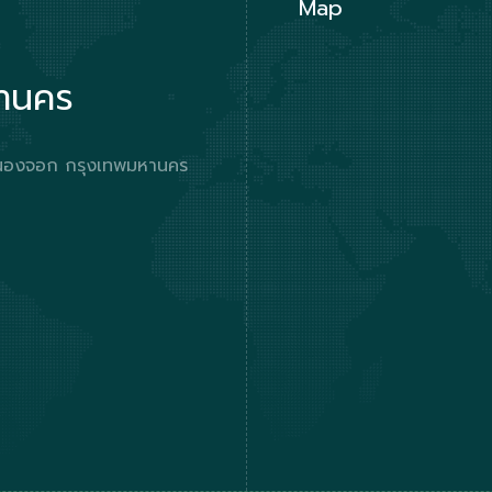
Map
หานคร
ตหนองจอก กรุงเทพมหานคร