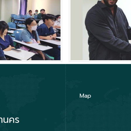
Map
หานคร