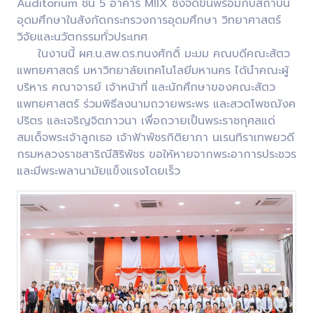
Auditorium ชั้น 5 อาคาร MIIX ซึ่งจัดขึ้นพร้อมกับสถาบัน
อุดมศึกษาในสังกัดกระทรวงการอุดมศึกษา วิทยาศาสตร์
วิจัยและนวัตกรรมทั่วประเทศ
ในงานนี้ ผศ.น.สพ.ดร.ทนงศักดิ์ มะมม คณบดีคณะสัตว
แพทยศาสตร์ มหาวิทยาลัยเทคโนโลยีมหานคร ได้นำคณะผู้
บริหาร คณาจารย์ เจ้าหน้าที่ และนักศึกษาของคณะสัตว
แพทยศาสตร์ ร่วมพิธีลงนามถวายพระพร และสวดโพชฌังค
ปริตร และเจริญจิตภาวนา เพื่อถวายเป็นพระราชกุศลแด่
สมเด็จพระเจ้าลูกเธอ เจ้าฟ้าพัชรกิติยาภา นเรนทิราเทพยวดี
กรมหลวงราชสาริณีสิริพัชร ขอให้หายจากพระอาการประชวร
และมีพระพลานามัยแข็งแรงโดยเร็ว