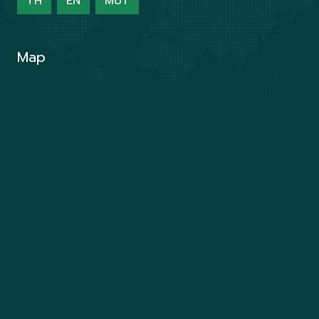
TH
EN
MUT
Map