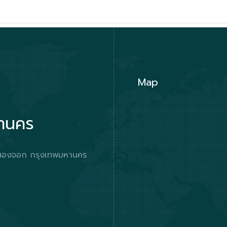
Map
หานคร
ตหนองจอก กรุงเทพมหานคร