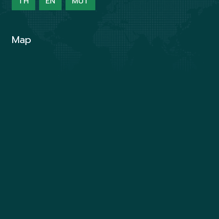
TH
EN
MUT
Map