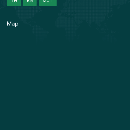
TH
EN
MUT
Map