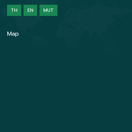
TH
EN
MUT
Map