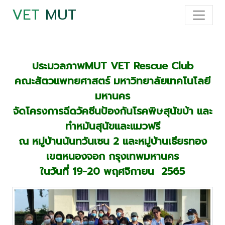
VET
MUT
ประมวลภาพMUT VET Rescue Club
คณะสัตวแพทยศาสตร์ มหาวิทยาลัยเทคโนโลยี
มหานคร
จัดโครงการฉีดวัคซีนป้องกันโรคพิษสุนัขบ้า และ
ทำหมันสุนัขและแมวฟรี
ณ หมู่บ้านนันทวันเซน 2 และหมู่บ้านเธียรทอง
เขตหนองจอก กรุงเทพมหานคร
ในวันที่ 19-20 พฤศจิกายน 2565