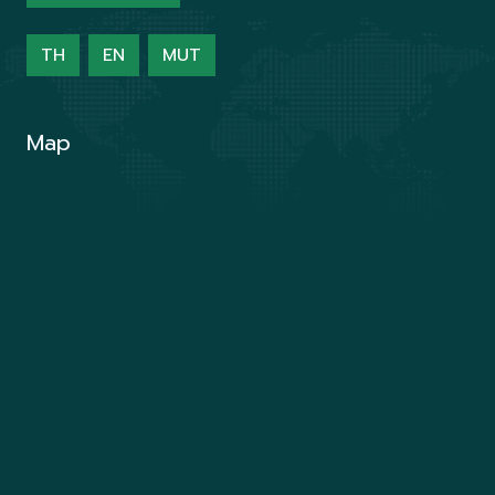
TH
EN
MUT
Map