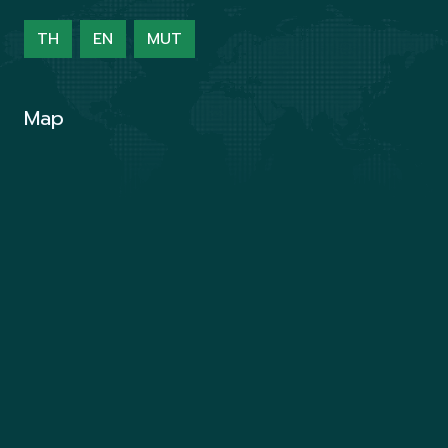
TH
EN
MUT
Map