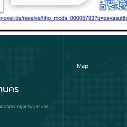
Map
หานคร
ตหนองจอก กรุงเทพมหานคร