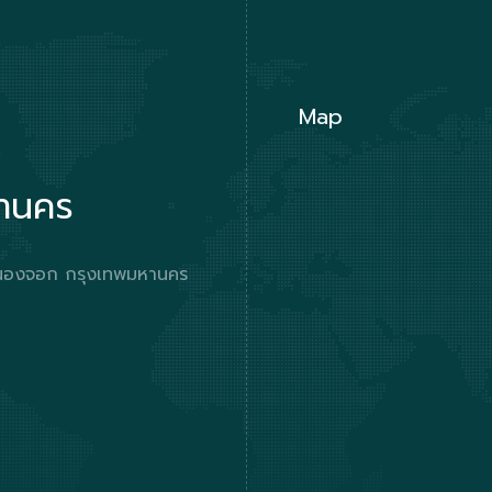
Map
หานคร
ตหนองจอก กรุงเทพมหานคร