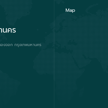
Map
หานคร
ตหนองจอก กรุงเทพมหานคร