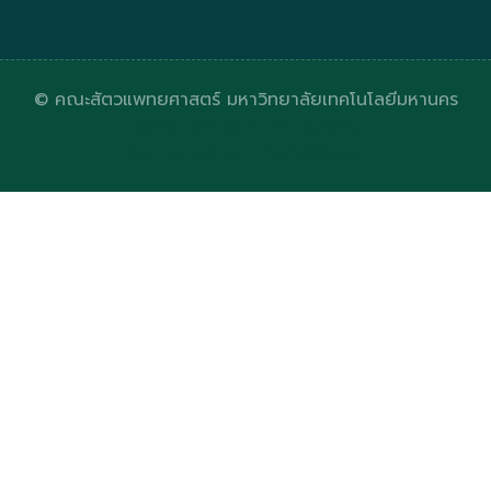
© คณะสัตวแพทยศาสตร์ มหาวิทยาลัยเทคโนโลยีมหานคร
Designed by
HTML Codex
Distributed by
ThemeWagon