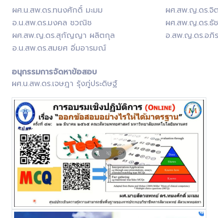
ผศ.น.สพ.ดร.ทนงศักดิ์ มะมม
ผศ.สพ.ญ.ดร.จิ
อ.น.สพ.ดร.มงคล ชวณิช
ผศ.สพ.ญ.ดร.ธั
ผศ.สพ.ญ.ดร.สุกัญญา ผลิตกุล
อ.สพ.ญ.ดร.อภิร
อ.น.สพ.ดร.สมยศ อิ่มอารมณ์
อนุกรรมการจัดหาข้อสอบ
ผศ.น.สพ.ดร.เจษฎา รุ้งภู่ประดิษฐ์