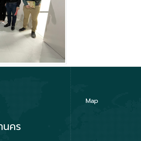
Map
หานคร