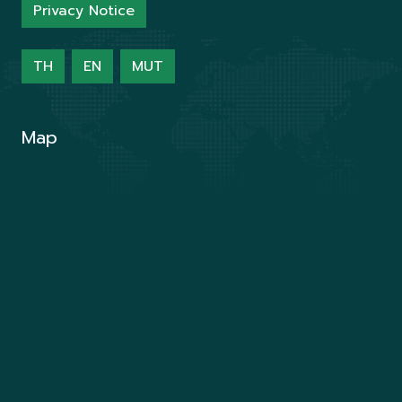
Privacy Notice
TH
EN
MUT
Map