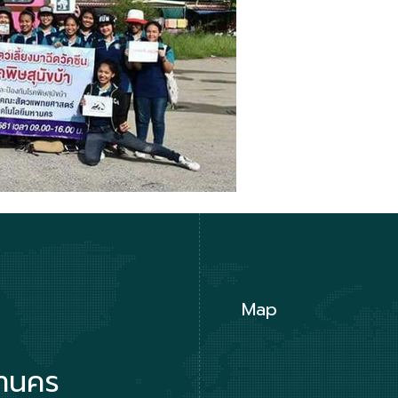
Map
หานคร