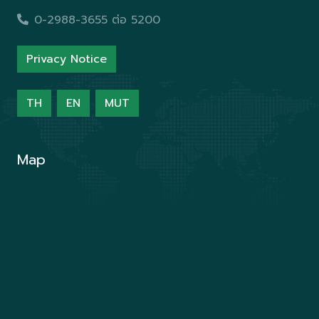
0-2988-3655 ต่อ 5200
Privacy Notice
TH
EN
MUT
Map