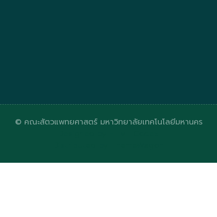
© คณะสัตวแพทยศาสตร์ มหาวิทยาลัยเทคโนโลยีมหานคร
Designed by
HTML Codex
Distributed by
ThemeWagon