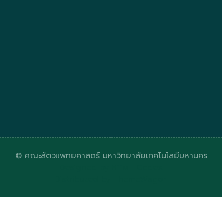
© คณะสัตวแพทยศาสตร์ มหาวิทยาลัยเทคโนโลยีมหานคร
Designed by
HTML Codex
Distributed by
ThemeWagon