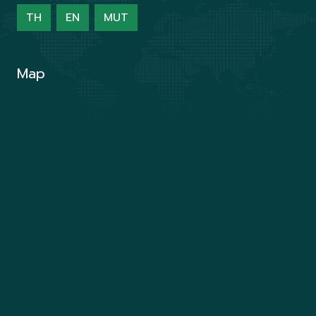
TH
EN
MUT
Map