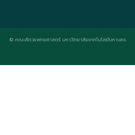
© คณะสัตวแพทยศาสตร์ มหาวิทยาลัยเทคโนโลยีมหานคร
Designed by
HTML Codex
Distributed by
ThemeWagon