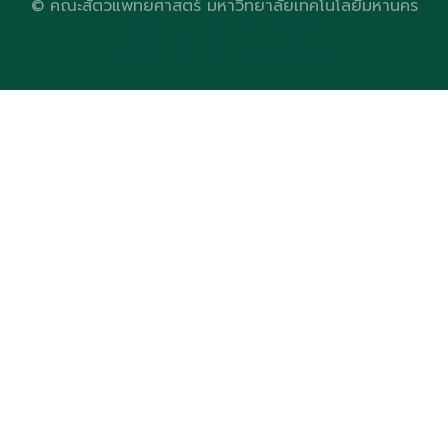
© คณะสัตวแพทยศาสตร์ มหาวิทยาลัยเทคโนโลยีมหานคร
Designed by
HTML Codex
Distributed by
ThemeWagon