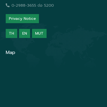
0-2988-3655 ต่อ 5200
Privacy Notice
TH
EN
MUT
Map