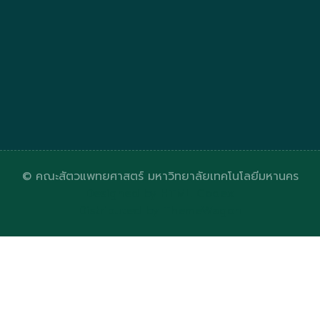
© คณะสัตวแพทยศาสตร์ มหาวิทยาลัยเทคโนโลยีมหานคร
Designed by
HTML Codex
Distributed by
ThemeWagon