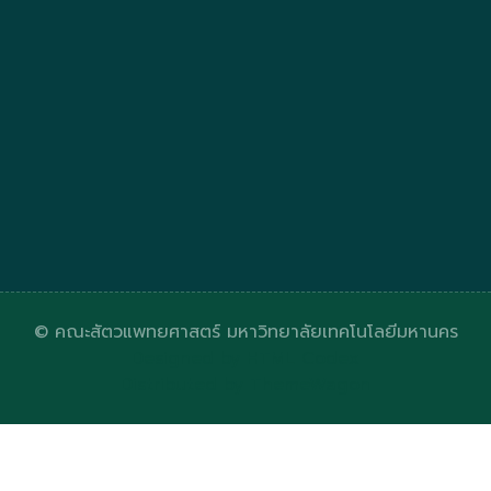
© คณะสัตวแพทยศาสตร์ มหาวิทยาลัยเทคโนโลยีมหานคร
Designed by
HTML Codex
Distributed by
ThemeWagon