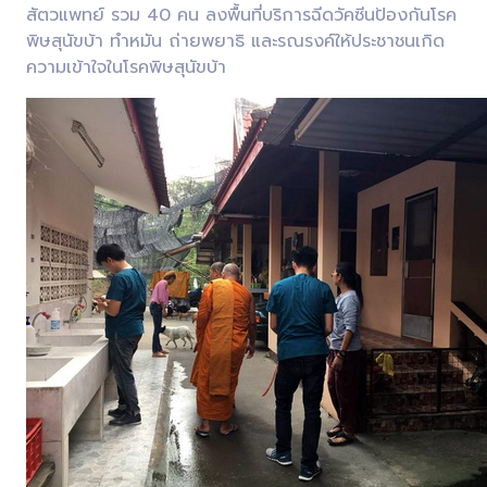
สัตวแพทย์ รวม 40 คน ลงพื้นที่บริการฉีดวัคซีนป้องกันโรค
พิษสุนัขบ้า ทำหมัน ถ่ายพยาธิ และรณรงค์ให้ประชาชนเกิด
ความเข้าใจในโรคพิษสุนัขบ้า