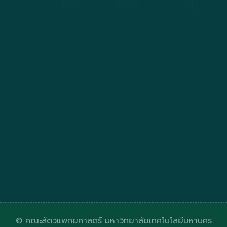
© คณะสัตวแพทยศาสตร์ มหาวิทยาลัยเทคโนโลยีมหานคร