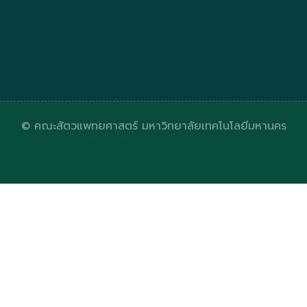
© คณะสัตวแพทยศาสตร์ มหาวิทยาลัยเทคโนโลยีมหานคร
Designed by
HTML Codex
Distributed by
ThemeWagon