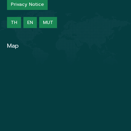
Privacy Notice
TH
EN
MUT
Map