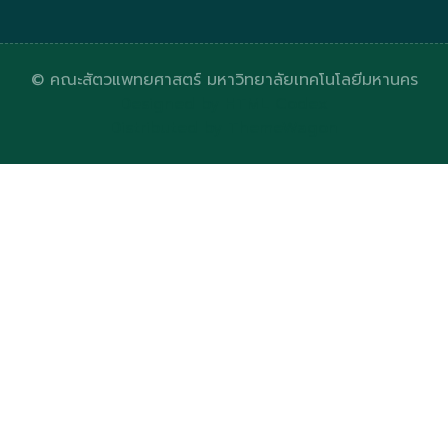
© คณะสัตวแพทยศาสตร์ มหาวิทยาลัยเทคโนโลยีมหานคร
Designed by
HTML Codex
Distributed by
ThemeWagon