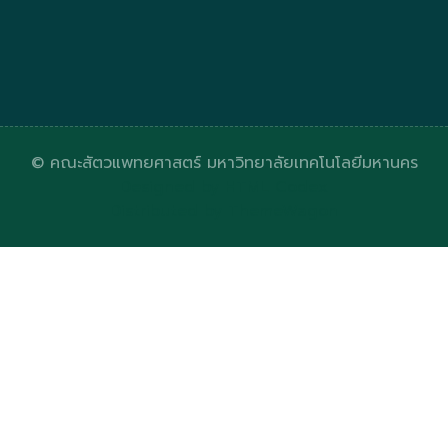
© คณะสัตวแพทยศาสตร์ มหาวิทยาลัยเทคโนโลยีมหานคร
Designed by
HTML Codex
Distributed by
ThemeWagon