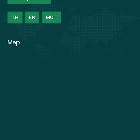
TH
EN
MUT
Map