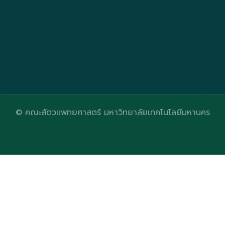
© คณะสัตวแพทยศาสตร์ มหาวิทยาลัยเทคโนโลยีมหานคร
Designed by
HTML Codex
Distributed by
ThemeWagon