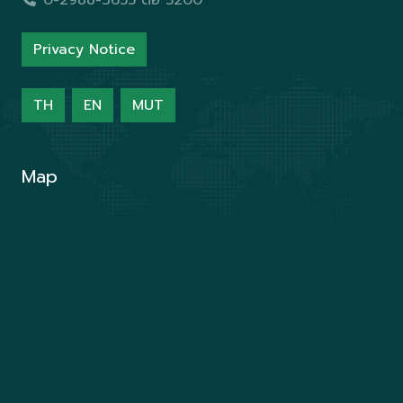
0-2988-3655 ต่อ 5200
Privacy Notice
TH
EN
MUT
Map