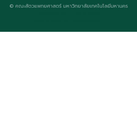
© คณะสัตวแพทยศาสตร์ มหาวิทยาลัยเทคโนโลยีมหานคร
Designed by
HTML Codex
Distributed by
ThemeWagon