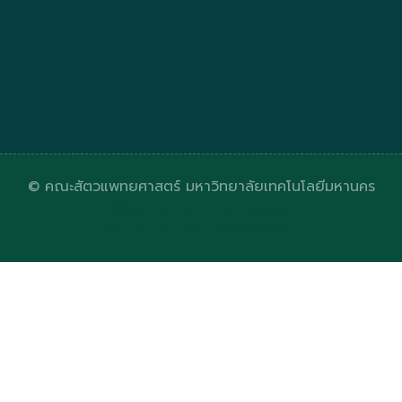
© คณะสัตวแพทยศาสตร์ มหาวิทยาลัยเทคโนโลยีมหานคร
Designed by
HTML Codex
Distributed by
ThemeWagon