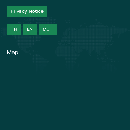
Privacy Notice
TH
EN
MUT
Map