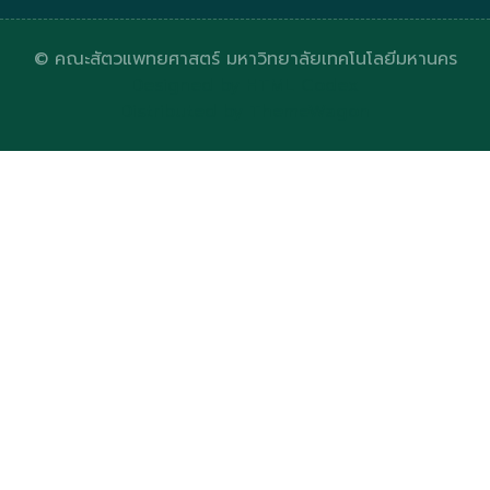
© คณะสัตวแพทยศาสตร์ มหาวิทยาลัยเทคโนโลยีมหานคร
Designed by
HTML Codex
Distributed by
ThemeWagon