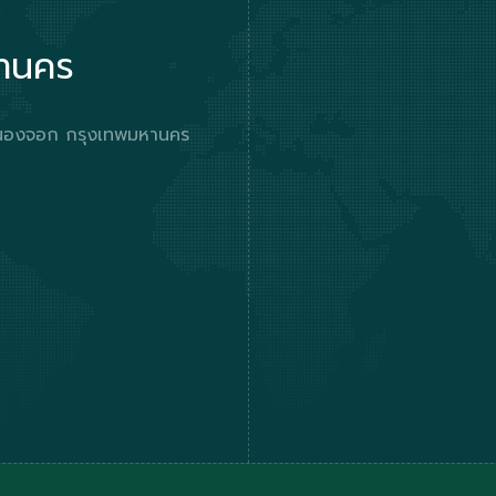
หานคร
ตหนองจอก กรุงเทพมหานคร