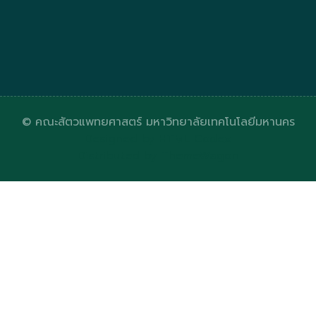
© คณะสัตวแพทยศาสตร์ มหาวิทยาลัยเทคโนโลยีมหานคร
Designed by
HTML Codex
Distributed by
ThemeWagon