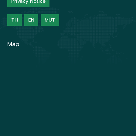
Privacy Notice
TH
EN
MUT
Map