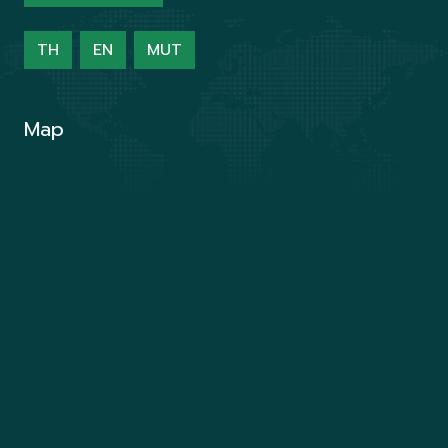
TH
EN
MUT
Map