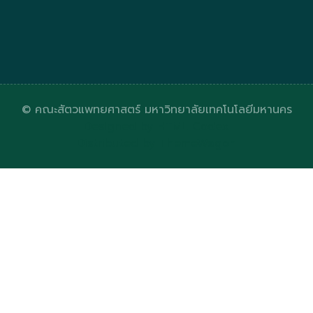
© คณะสัตวแพทยศาสตร์ มหาวิทยาลัยเทคโนโลยีมหานคร
Designed by
HTML Codex
Distributed by
ThemeWagon