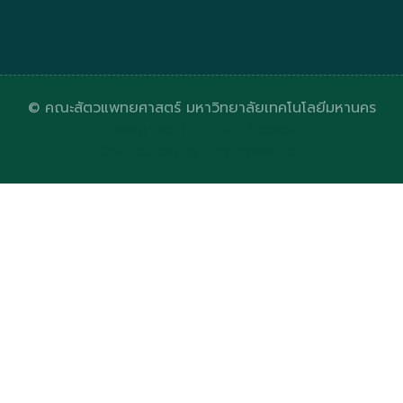
© คณะสัตวแพทยศาสตร์ มหาวิทยาลัยเทคโนโลยีมหานคร
Designed by
HTML Codex
Distributed by
ThemeWagon