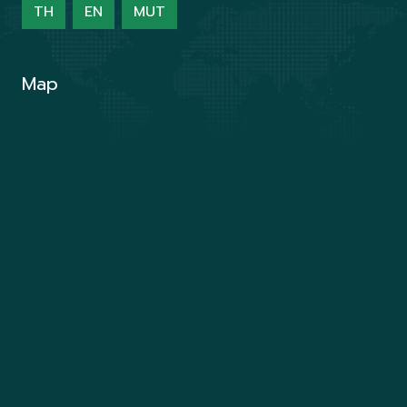
TH
EN
MUT
Map