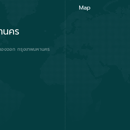
Map
หานคร
ตหนองจอก กรุงเทพมหานคร