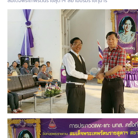
สมเด็จพระเทพรัตนราชสุดาฯ สยามบรมราชกุมารี