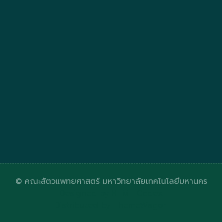
© คณะสัตวแพทยศาสตร์ มหาวิทยาลัยเทคโนโลยีมหานคร
Designed by
HTML Codex
Distributed by
ThemeWagon