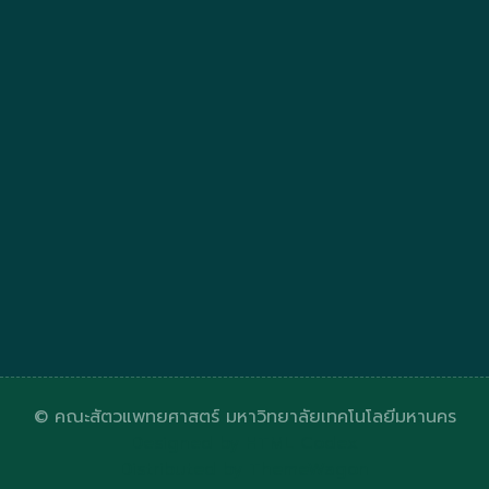
© คณะสัตวแพทยศาสตร์ มหาวิทยาลัยเทคโนโลยีมหานคร
Designed by
HTML Codex
Distributed by
ThemeWagon