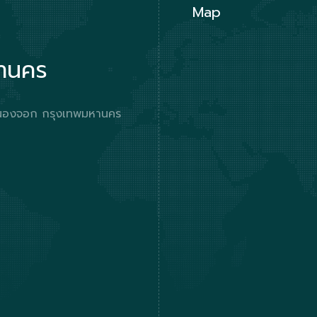
Map
หานคร
ตหนองจอก กรุงเทพมหานคร