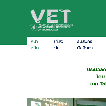
หน้า
เกี่ยว
รับสมัคร
หลัก
กับ
นักศึกษา
ประมวลภ
โดย
จาก To