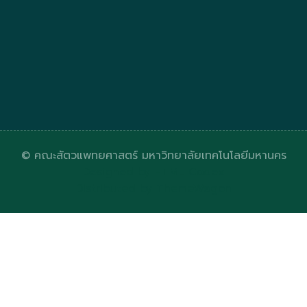
© คณะสัตวแพทยศาสตร์ มหาวิทยาลัยเทคโนโลยีมหานคร
Designed by
HTML Codex
Distributed by
ThemeWagon