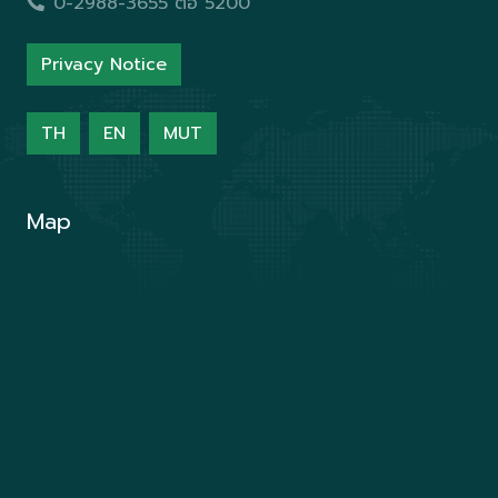
0-2988-3655 ต่อ 5200
Privacy Notice
TH
EN
MUT
Map