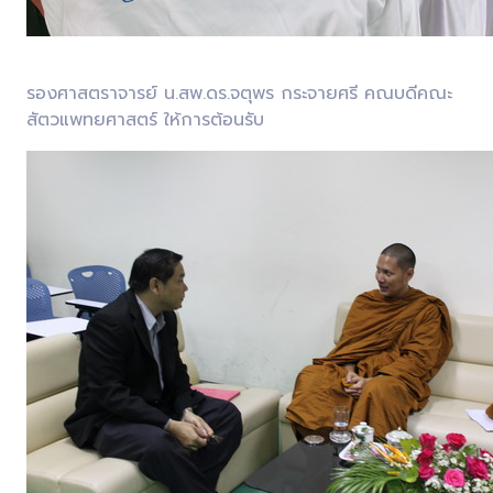
รองศาสตราจารย์ น.สพ.ดร.จตุพร กระจายศรี คณบดีคณะ
สัตวแพทยศาสตร์ ให้การต้อนรับ