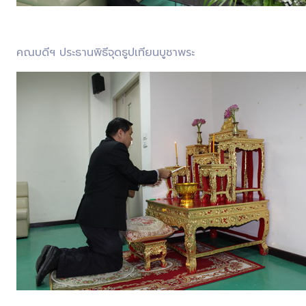
คณบดีฯ ประธานพิธีจุดธูปเทียนบูชาพระ