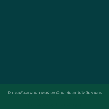
© คณะสัตวแพทยศาสตร์ มหาวิทยาลัยเทคโนโลยีมหานคร
Designed by
HTML Codex
Distributed by
ThemeWagon