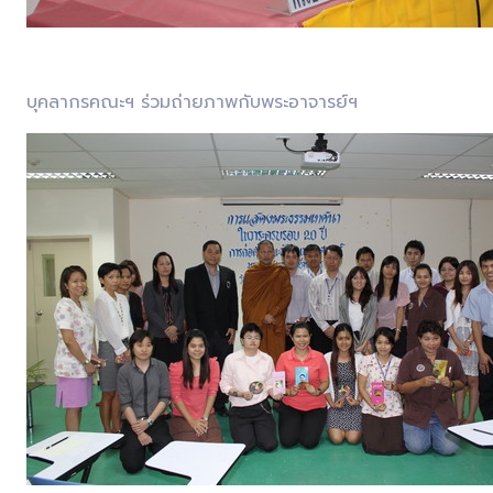
บุคลากรคณะฯ ร่วมถ่ายภาพกับพระอาจารย์ฯ