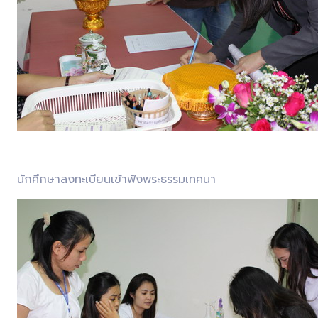
นักศึกษาลงทะเบียนเข้าฟังพระธรรมเทศนา