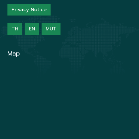
Privacy Notice
TH
EN
MUT
Map