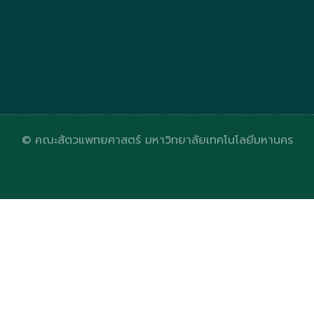
© คณะสัตวแพทยศาสตร์ มหาวิทยาลัยเทคโนโลยีมหานคร
Designed by
HTML Codex
Distributed by
ThemeWagon