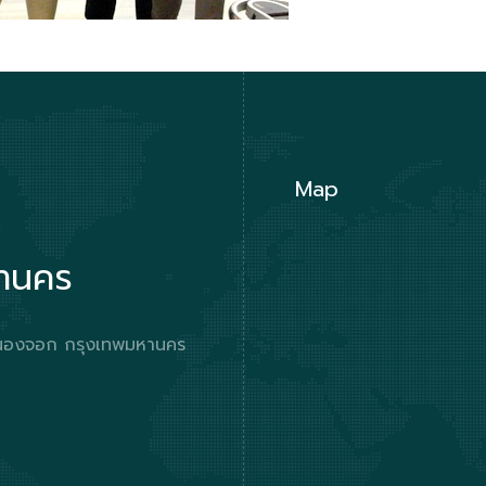
Map
หานคร
ตหนองจอก กรุงเทพมหานคร