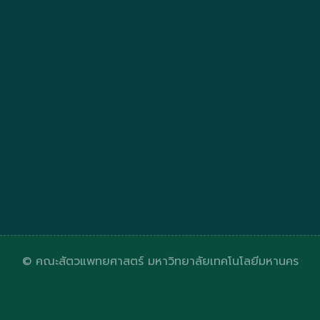
© คณะสัตวแพทยศาสตร์ มหาวิทยาลัยเทคโนโลยีมหานคร
Designed by
HTML Codex
Distributed by
ThemeWagon