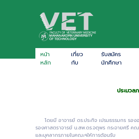
หน้า
เกี่ยว
รับสมัคร
หลัก
กับ
นักศึกษา
ประมวลภ
โดยมี อาจารย์ ดร.ประกิจ เปรมธรรมกร รองอธิ
รองศาสตราจารย์ น.สพ.ดร.จตุพร กระจายศรี ค
และบุคลากรภายในคณะฯให้การต้อนรับ