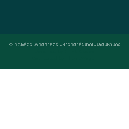
© คณะสัตวแพทยศาสตร์ มหาวิทยาลัยเทคโนโลยีมหานคร
Designed by
HTML Codex
Distributed by
ThemeWagon