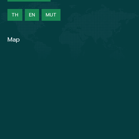
TH
EN
MUT
Map