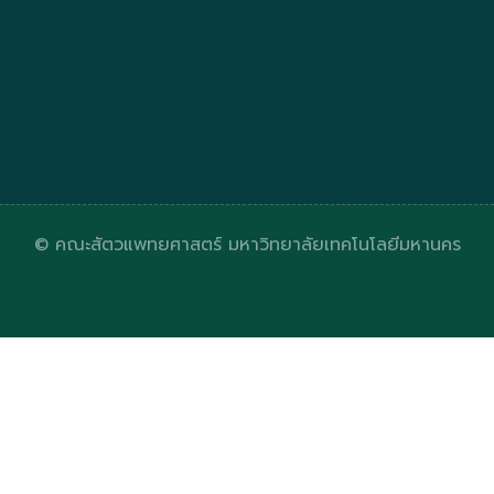
© คณะสัตวแพทยศาสตร์ มหาวิทยาลัยเทคโนโลยีมหานคร
Designed by
HTML Codex
Distributed by
ThemeWagon