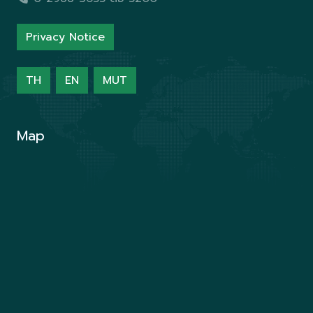
Privacy Notice
TH
EN
MUT
Map